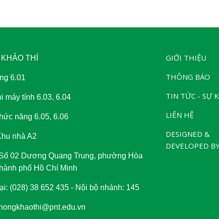
GIỚI THIỆU
 KHẢO THÍ
THÔNG BÁO
ng 6.01
T
IN TỨC - SỰ 
i máy tính 6.03, 6.04
LIÊN HỆ
hức năng 6.05, 6.06
DESIGNED &
Khu nhà A2
DEVELOPED B
: Số 02 Dương Quang Trung, phường Hòa
hành phố Hồ Chí Minh
ại: (028) 38 652 435 - Nội bộ nhánh: 145
phongkhaothi@pnt.edu.vn