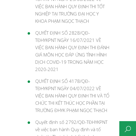
VIỆC BAN HÀNH QUY ĐỊNH THI TỐT
NGHIỆP TẠI TRƯỜNG ĐẠI HỌC Y
KHOA PHẠM NGỌC THẠCH
QUYẾT ĐỊNH SỐ 2828/QĐ-
TĐHYKPNT NGÀY 16/07/2021 VỀ
VIỆC BAN HÀNH QUY ĐỊNH THI ĐÁNH
GIÁ MÔN HỌC ĐÁP ỨNG TÌNH HÌNH
DỊCH COVID-19 TRONG NĂM HỌC
2020-2021
QUYẾT ĐỊNH SỐ 4178/QĐ-
TĐHYKPNT NGÀY 04/07/2022 VỀ
VIỆC BAN HÀNH QUY ĐỊNH THI VÀ TỔ
CHỨC THI KẾT THÚC HỌC PHẦN TẠI
TRƯỜNG ĐHYK PHẠM NGỌC THẠCH
Quyết định số 2792/QĐ-TĐHYKPNT
về việc ban hành Quy định và tổ