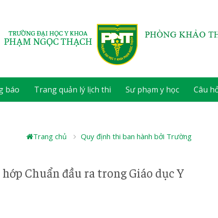
g báo
Trang quản lý lịch thi
Sư phạm y học
Câu h
Trang chủ
Quy định thi ban hành bởi Trường
 hớp Chuẩn đầu ra trong Giáo dục Y