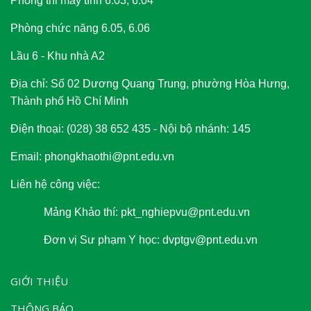
Phòng thi máy tính 6.03, 6.04
Phòng chức năng 6.05, 6.06
Lầu 6 - Khu nhà A2
Địa chỉ: Số 02 Dương Quang Trung, phường Hòa Hưng,
Thành phố Hồ Chí Minh
Điện thoại: (028) 38 652 435 - Nội bộ nhánh: 145
Email: phongkhaothi@pnt.edu.vn
Liên hệ công việc:
Mảng Khảo thí: pkt_nghiepvu@pnt.edu.vn
Đơn vị Sư phạm Y học: dvptgv@pnt.edu.vn
GIỚI THIỆU
THÔNG BÁO